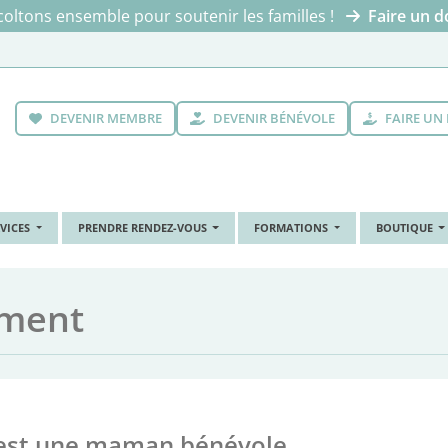
oltons ensemble pour soutenir les familles !
Faire un d
DEVENIR MEMBRE
DEVENIR BÉNÉVOLE
FAIRE UN
RVICES
PRENDRE RENDEZ-VOUS
FORMATIONS
BOUTIQUE
ement
 est une maman bénévole