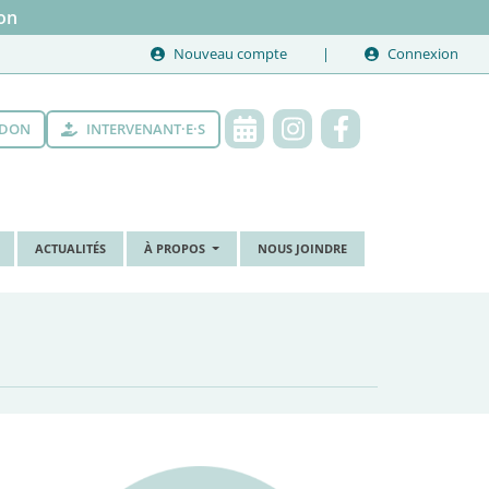
on
Nouveau compte
Connexion
 DON
INTERVENANT·E·S
ACTUALITÉS
À PROPOS
NOUS JOINDRE