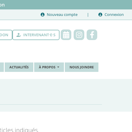
on
Nouveau compte
Connexion
 DON
INTERVENANT·E·S
ACTUALITÉS
À PROPOS
NOUS JOINDRE
icles indiqués.