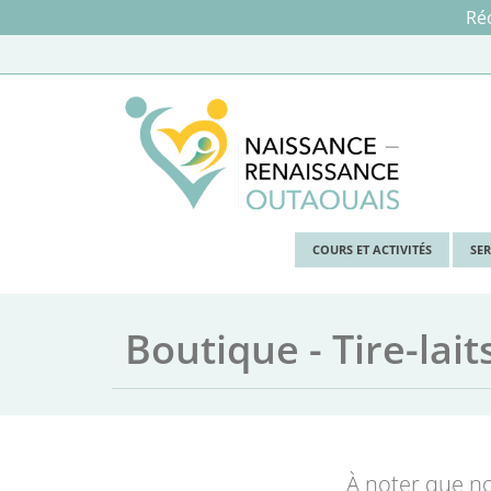
Réc
COURS ET ACTIVITÉS
SE
Boutique - Tire-lait
À noter que no