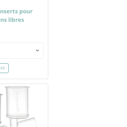
nserts pour
ins libres
IER