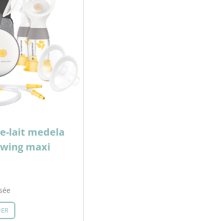
re-lait medela
swing maxi
sée
IER