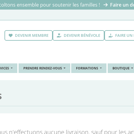
oltons ensemble pour soutenir les familles !
Faire un d
DEVENIR MEMBRE
DEVENIR BÉNÉVOLE
FAIRE UN
RVICES
PRENDRE RENDEZ-VOUS
FORMATIONS
BOUTIQUE
s
us n'effectuons aucune livraison, sauf pour les art