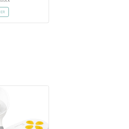
stock
IER