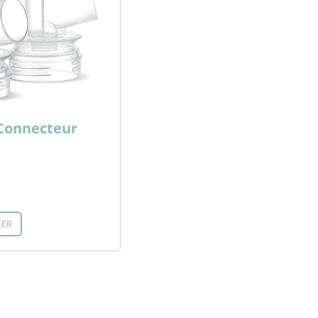
Connecteur
IER