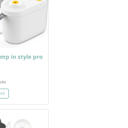
mp in style pro
sée
IER