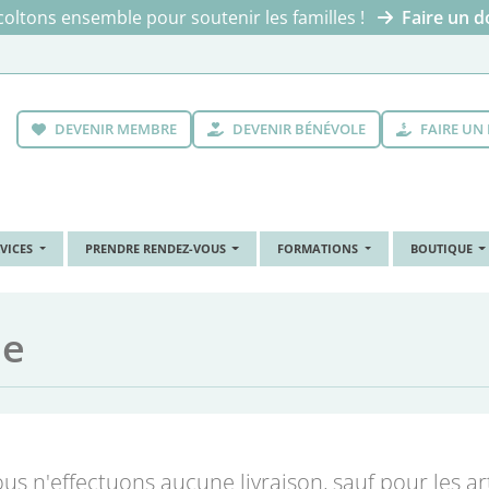
oltons ensemble pour soutenir les familles !
Faire un d
DEVENIR MEMBRE
DEVENIR BÉNÉVOLE
FAIRE UN
RVICES
PRENDRE RENDEZ-VOUS
FORMATIONS
BOUTIQUE
ie
us n'effectuons aucune livraison, sauf pour les art