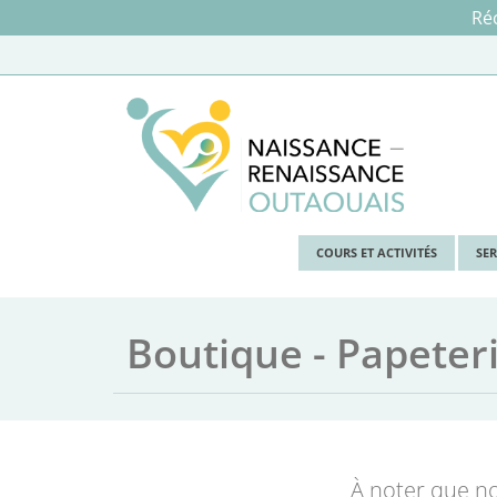
Réc
COURS ET ACTIVITÉS
SE
Boutique - Papeter
À noter que no