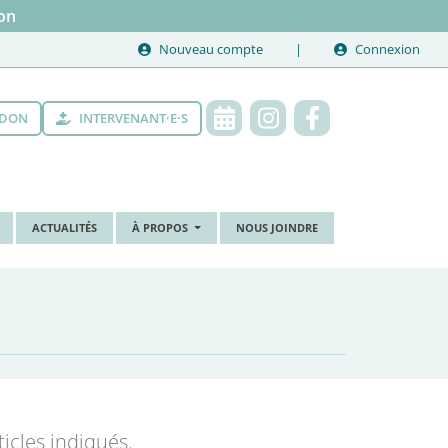
on
Nouveau compte
Connexion
 DON
INTERVENANT·E·S
ACTUALITÉS
À PROPOS
NOUS JOINDRE
icles indiqués.